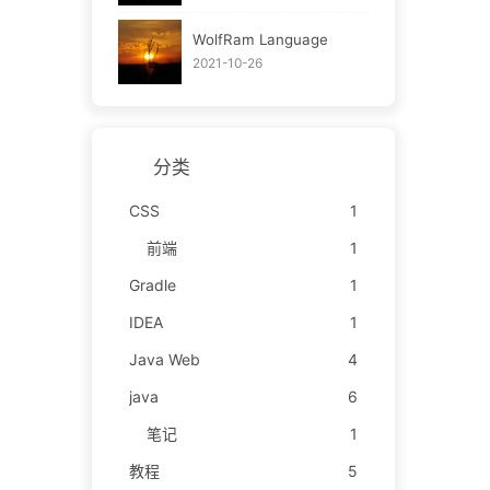
WolfRam Language
2021-10-26
分类
CSS
1
前端
1
Gradle
1
IDEA
1
Java Web
4
java
6
笔记
1
教程
5