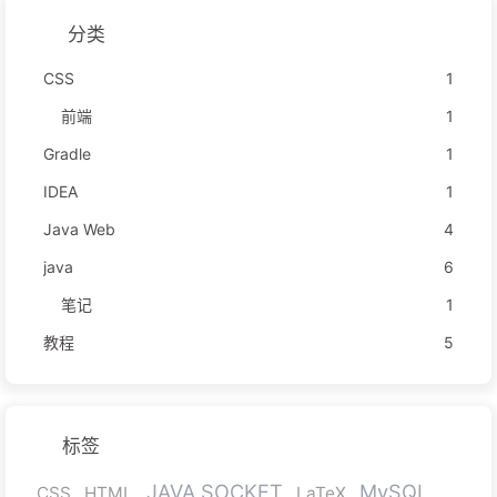
分类
CSS
1
前端
1
Gradle
1
IDEA
1
Java Web
4
java
6
笔记
1
教程
5
标签
JAVA SOCKET
MySQL
CSS
HTML
LaTeX