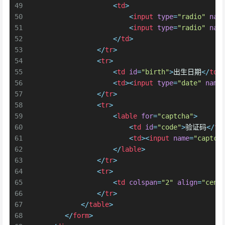
49
<
td
>
50
<
input
type
=
"radio"
nam
51
<
input
type
=
"radio"
nam
52
</
td
>
53
</
tr
>
54
<
tr
>
55
<
td
id
=
"birth"
>
出生日期
</
td
>
56
<
td
>
<
input
type
=
"date"
name
57
</
tr
>
58
<
tr
>
59
<
lable
for
=
"captcha"
>
60
<
td
id
=
"code"
>
验证码
</
td
61
<
td
>
<
input
name
=
"captch
62
</
lable
>
63
</
tr
>
64
<
tr
>
65
<
td
colspan
=
"2"
align
=
"cent
66
</
tr
>
67
</
table
>
68
</
form
>