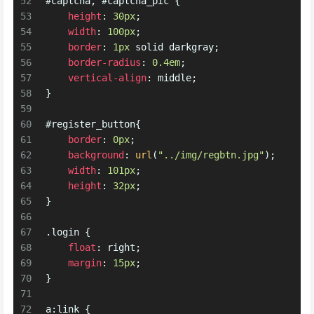
52
#captcha
, 
#captcha_pic
 {
53
height
: 
30px
;
54
width
: 
100px
;
55
border
: 
1px
 solid darkgray;
56
border-radius
: 
0.4em
;
57
vertical-align
: middle;
58
}
59
60
#register_button
{
61
border
: 
0px
;
62
background
: 
url
(
"../img/regbtn.jpg"
);
63
width
: 
101px
;
64
height
: 
32px
;
65
}
66
67
.login
 {
68
float
: right;
69
margin
: 
15px
;
70
}
71
72
a
:link
 {