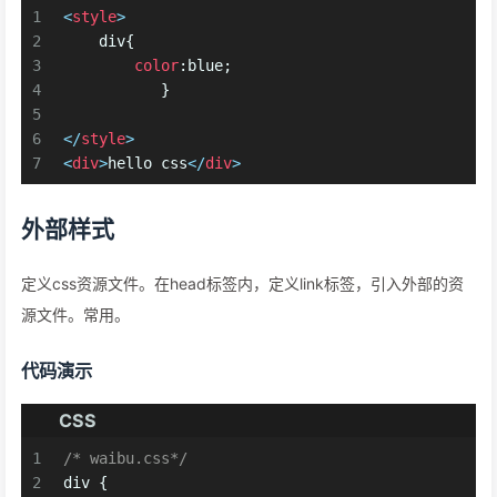
1
<
style
>
2
div
{
3
color
:blue;
4
	   }
5
6
</
style
>
7
<
div
>
hello css
</
div
>
外部样式
定义css资源文件。在head标签内，定义link标签，引入外部的资
源文件。常用。
代码演示
CSS
1
/* waibu.css*/
2
div
 {