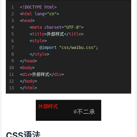
1
<!DOCTYPE 
html
>
2
<
html
lang
=
"cn"
>
3
<
head
>
4
<
meta
charset
=
"UTF-8"
>
5
<
title
>
外部样式
</
title
>
6
<
style
>
7
@import
"css/waibu.css"
;
8
</
style
>
9
</
head
>
10
<
body
>
11
<
div
>
外部样式
</
div
>
12
</
body
>
13
</
html
>
CSS语法