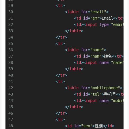
29
<
tr
>
30
<
lable
for
=
"email"
>
31
<
td
id
=
"em"
>
Email
</
td
>
32
<
td
>
<
input
type
=
"email"
33
</
lable
>
34
</
tr
>
35
<
tr
>
36
<
lable
for
=
"name"
>
37
<
td
id
=
"nam"
>
姓名
</
td
>
38
<
td
>
<
input
name
=
"name"
39
</
lable
>
40
</
tr
>
41
<
tr
>
42
<
lable
for
=
"mobilephone"
>
43
<
td
id
=
"tel"
>
手机号
</
td
>
44
<
td
>
<
input
name
=
"mobile
45
</
lable
>
46
</
tr
>
47
<
tr
>
48
<
td
id
=
"sex"
>
性别
</
td
>