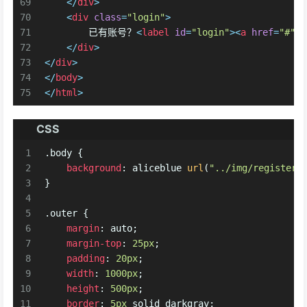
69
</
div
>
70
<
div
class
=
"login"
>
71
        已有账号？
<
label
id
=
"login"
>
<
a
href
=
"#"
>
72
</
div
>
73
</
div
>
74
</
body
>
75
</
html
>
CSS
1
.body
 {
2
background
: aliceblue 
url
(
"../img/register_
3
}
4
5
.outer
 {
6
margin
: auto;
7
margin-top
: 
25px
;
8
padding
: 
20px
;
9
width
: 
1000px
;
10
height
: 
500px
;
11
border
: 
5px
 solid darkgray;