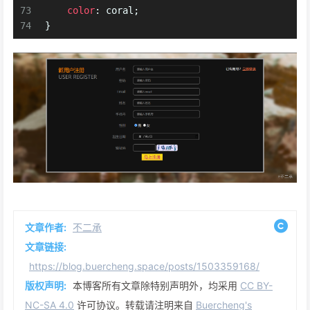
73
color
: coral;
74
}
文章作者:
不二承
文章链接:
https://blog.buercheng.space/posts/1503359168/
版权声明:
本博客所有文章除特别声明外，均采用
CC BY-
NC-SA 4.0
许可协议。转载请注明来自
Buercheng's