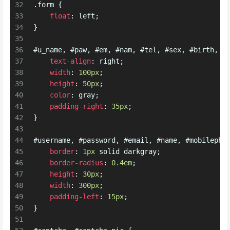
32
.form
 {
33
float
: left;
34
}
35
36
#u_name
, 
#paw
, 
#em
, 
#nam
, 
#tel
, 
#sex
, 
#birth
, 
#
37
text-align
: right;
38
width
: 
100px
;
39
height
: 
50px
;
40
color
: gray;
41
padding-right
: 
35px
;
42
}
43
44
#username
, 
#password
, 
#email
, 
#name
, 
#mobilepho
45
border
: 
1px
 solid darkgray;
46
border-radius
: 
0.4em
;
47
height
: 
30px
;
48
width
: 
300px
;
49
padding-left
: 
15px
;
50
}
51