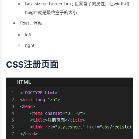
box-sizing: border-box; 设置盒子的属性，让width和
height就是最终盒子的大小
float：浮动
left
right
CSS注册页面
HTML
1
<!DOCTYPE 
html
>
2
<
html
lang
=
"zh"
>
3
<
head
>
4
<
meta
charset
=
"UTF-8"
>
5
<
title
>
注册页面
</
title
>
6
<
link
rel
=
"stylesheet"
href
=
"css/register.c
7
</
head
>