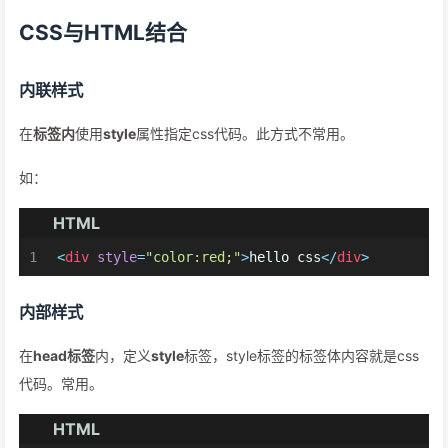
CSS与HTML结合
内联样式
在
标签内
使用
style
属性指定css代码。此方式不常用。
如：
HTML
1
<
div
style
=
"color:red;"
>
hello css
</
div
>
内部样式
在
head标签
内，定义
style
标签，style标签的标签体内容就是css
代码。常用。
HTML