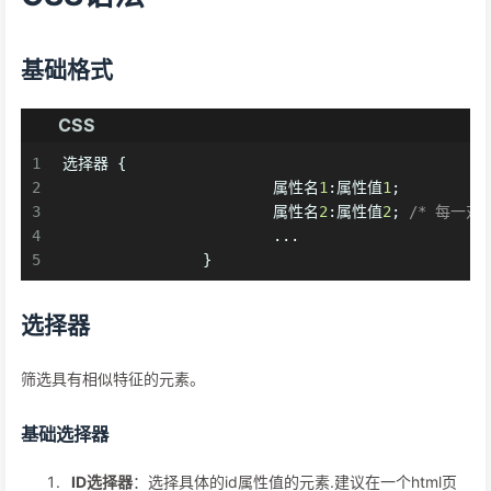
基础格式
CSS
1
选择器 {
2
			属性名
1
:属性值
1
;
3
			属性名
2
:属性值
2
; 
/* 每一
4
			...
5
		}
选择器
筛选具有相似特征的元素。
基础选择器
ID选择器
：选择具体的id属性值的元素.建议在一个html页