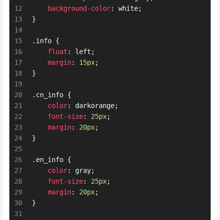
12
background-color
: white;
13
}
14
15
.info
 {
16
float
: left;
17
margin
: 
15px
;
18
}
19
20
.cn_info
 {
21
color
: darkorange;
22
font-size
: 
25px
;
23
margin
: 
20px
;
24
}
25
26
.en_info
 {
27
color
: gray;
28
font-size
: 
25px
;
29
margin
: 
20px
;
30
}
31