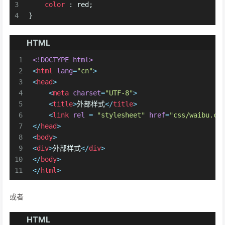
3
color
 : red;
4
}
HTML
1
<!DOCTYPE 
html
>
2
<
html
lang
=
"cn"
>
3
<
head
>
4
<
meta
charset
=
"UTF-8"
>
5
<
title
>
外部样式
</
title
>
6
<
link
rel
 = 
"stylesheet"
href
=
"css/waibu.cs
7
</
head
>
8
<
body
>
9
<
div
>
外部样式
</
div
>
10
</
body
>
11
</
html
>
或者
HTML