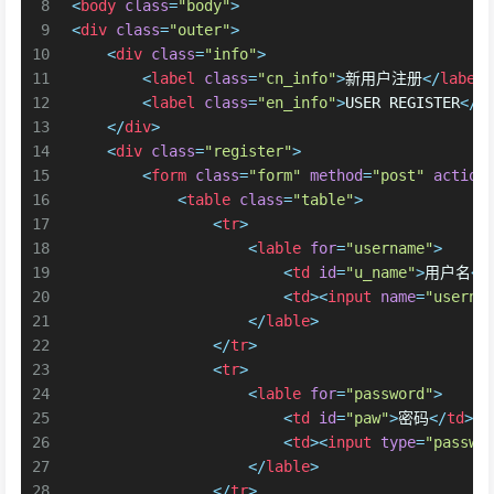
8
<
body
class
=
"body"
>
9
<
div
class
=
"outer"
>
10
<
div
class
=
"info"
>
11
<
label
class
=
"cn_info"
>
新用户注册
</
label
>
12
<
label
class
=
"en_info"
>
USER REGISTER
</
l
13
</
div
>
14
<
div
class
=
"register"
>
15
<
form
class
=
"form"
method
=
"post"
action
16
<
table
class
=
"table"
>
17
<
tr
>
18
<
lable
for
=
"username"
>
19
<
td
id
=
"u_name"
>
用户名
</
20
<
td
>
<
input
name
=
"userna
21
</
lable
>
22
</
tr
>
23
<
tr
>
24
<
lable
for
=
"password"
>
25
<
td
id
=
"paw"
>
密码
</
td
>
26
<
td
>
<
input
type
=
"passwo
27
</
lable
>
28
</
tr
>